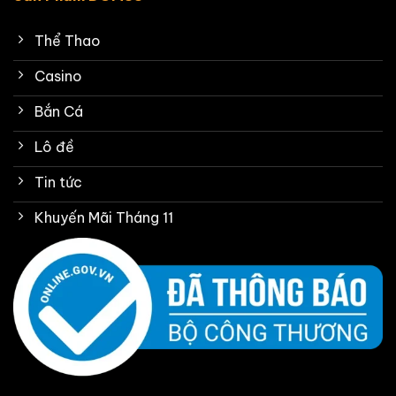
Thể Thao
Casino
Bắn Cá
Lô đề
Tin tức
Khuyến Mãi Tháng 11