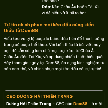
kèo nào?
Đáp
: Kèo Châu Âu hoặc Tài Xỉu
vì dễ hiểu và ít rủi ro hơn.
Tự tin chinh phục mọi kèo đấu cùng kiến
thức từ Dom88
Hiểu kèo và tỷ lệ cược là bước đầu tiên để thành công
trong cá cược thể thao. Với kiến thức từ bài viết này,
bạn đã sẵn sàng làm chủ mọi loại kèo, từ Châu Á,
Châu Âu đến Tài Xỉu, và áp dụng chiến thuật hiệu quả.
Hãy tham gia ngay tại Dom88, áp dụng kinh nghiệm từ
các cao thủ, và chinh phục mọi kèo đấu với sự tự tin!
CEO DƯƠNG HẢI THIÊN TRANG
Dương Hải Thiên Trang
– CEO của
Dom88
. Là một