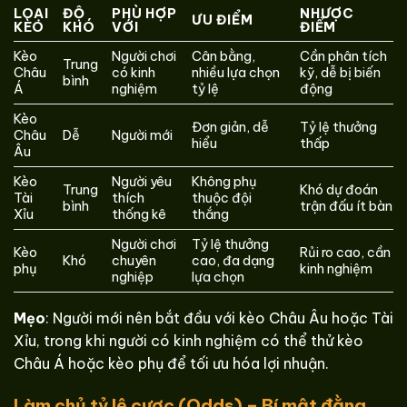
LOẠI
ĐỘ
PHÙ HỢP
NHƯỢC
ƯU ĐIỂM
KÈO
KHÓ
VỚI
ĐIỂM
Kèo
Người chơi
Cân bằng,
Cần phân tích
Trung
Châu
có kinh
nhiều lựa chọn
kỹ, dễ bị biến
bình
Á
nghiệm
tỷ lệ
động
Kèo
Đơn giản, dễ
Tỷ lệ thưởng
Châu
Dễ
Người mới
hiểu
thấp
Âu
Kèo
Người yêu
Không phụ
Trung
Khó dự đoán
Tài
thích
thuộc đội
bình
trận đấu ít bàn
Xỉu
thống kê
thắng
Người chơi
Tỷ lệ thưởng
Kèo
Rủi ro cao, cần
Khó
chuyên
cao, đa dạng
phụ
kinh nghiệm
nghiệp
lựa chọn
Mẹo
: Người mới nên bắt đầu với kèo Châu Âu hoặc Tài
Xỉu, trong khi người có kinh nghiệm có thể thử kèo
Châu Á hoặc kèo phụ để tối ưu hóa lợi nhuận.
Làm chủ tỷ lệ cược (Odds) – Bí mật đằng