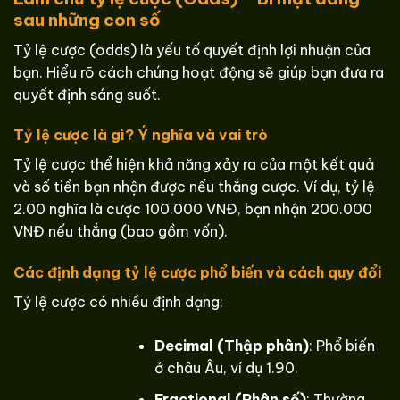
sau những con số
Tỷ lệ cược (odds) là yếu tố quyết định lợi nhuận của
bạn. Hiểu rõ cách chúng hoạt động sẽ giúp bạn đưa ra
quyết định sáng suốt.
Tỷ lệ cược là gì? Ý nghĩa và vai trò
Tỷ lệ cược thể hiện khả năng xảy ra của một kết quả
và số tiền bạn nhận được nếu thắng cược. Ví dụ, tỷ lệ
2.00 nghĩa là cược 100.000 VNĐ, bạn nhận 200.000
VNĐ nếu thắng (bao gồm vốn).
Các định dạng tỷ lệ cược phổ biến và cách quy đổi
Tỷ lệ cược có nhiều định dạng:
Decimal (Thập phân)
: Phổ biến
ở châu Âu, ví dụ 1.90.
Fractional (Phân số)
: Thường