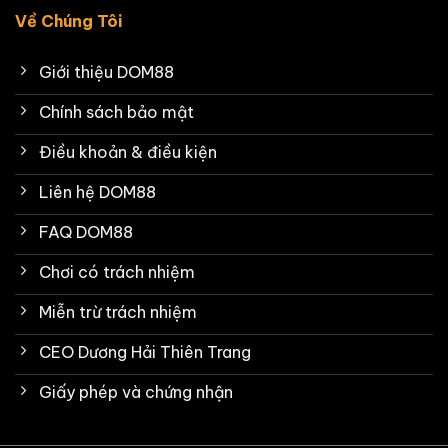
Về Chúng Tôi
Giới thiệu DOM88
Chính sách bảo mật
Điều khoản & điều kiện
Liên hệ DOM88
FAQ DOM88
Chơi có trách nhiệm
Miễn trừ trách nhiệm
CEO Dương Hải Thiên Trang
Giấy phép và chứng nhận