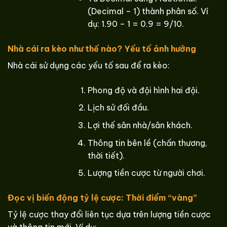
(Decimal – 1) thành phân số. Ví
dụ: 1.90 – 1 = 0.9 = 9/10.
Nhà cái ra kèo như thế nào? Yếu tố ảnh hưởng
Nhà cái sử dụng các yếu tố sau để ra kèo:
Phong độ và đội hình hai đội.
Lịch sử đối đầu.
Lợi thế sân nhà/sân khách.
Thông tin bên lề (chấn thương,
thời tiết).
Lượng tiền cược từ người chơi.
Đọc vị biến động tỷ lệ cược: Thời điểm “vàng”
Tỷ lệ cược thay đổi liên tục dựa trên lượng tiền cược