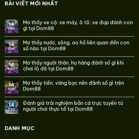
BÀI VIẾT MỚI NHẤT
Mơ thấy xe cộ: xe máy, ô tô, xe đạp đánh con
14
gì tại Dom88
Th7
Mơ thấy nước, sông, ao hồ liên quan đến con
14
số nào tại Dom88
Th7
Mơ thấy người thân, họ hàng đánh số gì khi
14
chơi lô đề tại Dom88
Th7
Mơ thấy tiền, vàng bạc nên đánh số gì trên
14
Dom88
Th7
Đánh giá trải nghiệm bắn cá trực tuyến từ
14
người chơi thực tế tại Dom88
Th7
DANH MỤC