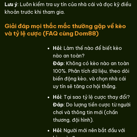
Lưu ý
: Luôn kiểm tra uy tín của nhà cái và đọc kỹ điều
khoản trước khi tham gia.
Giải đáp mọi thắc mắc thường gặp về kèo
và tỷ lệ cược (FAQ cùng Dom88)
Hỏi
: Làm thế nào để biết kèo
nào an toàn?
Đáp
: Không có kèo nào an toàn
100%. Phân tích dữ liệu, theo dõi
biến động kèo, và chọn nhà cái
uy tín sẽ tăng cơ hội thắng.
Hỏi
: Tại sao tỷ lệ cược thay đổi?
Đáp
: Do lượng tiền cược từ người
chơi và thông tin mới (chấn
thương, đội hình).
Hỏi
: Người mới nên bắt đầu với